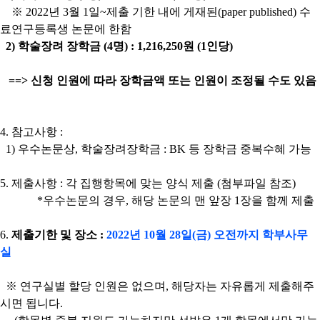
※
2022
년
3
월
1
일
~
제출 기한 내에 게재된
(paper published)
수
료연구등록생
논문에 한함
2)
학술장려 장학금
(4
명
) : 1,216,250
원
(1
인당
)
==>
신청 인원에 따라 장학금액 또는 인원이 조정될 수도 있음
4.
참고사항
:
1)
우수논문상
,
학술장려장학금
: BK
등 장학금 중복수혜 가능
5.
제출사항
:
각 집행항목에 맞는 양식 제출
(
첨부파일 참조
)
*
우수논문의 경우
,
해당 논문의 맨 앞장
1
장을 함께 제출
6.
제출기한 및 장소
:
2022
년
10
월
28
일
(
금
)
오전까지 학부사무
실
※
연구실별 할당 인원은 없으며
,
해당자는 자유롭게 제출해주
시면 됩니다
.