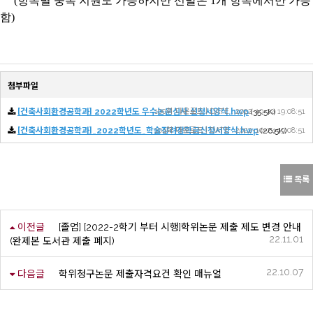
(
항목별 중복 지원도 가능하지만 선발은
1
개 항목에서만 가능
함
)
첨부파일
[건축사회환경공학과] 2022학년도 우수논문심사 신청서양식.hwp
100회 다운로드 | DATE : 2022-10-24 19:08:51
(35.5K)
[건축사회환경공학과]_2022학년도_학술장려장학금신청서양식.hwp
104회 다운로드 | DATE : 2022-10-24 19:08:51
(26.5K)
목록
이전글
[졸업] [2022-2학기 부터 시행]학위논문 제출 제도 변경 안내
22.11.01
(완제본 도서관 제출 폐지)
22.10.07
다음글
학위청구논문 제출자격요건 확인 매뉴얼