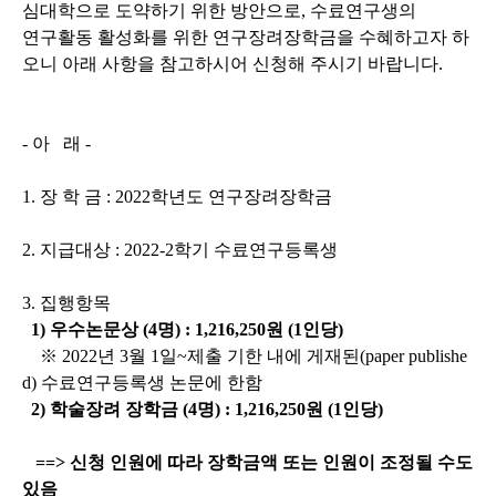
심대학으로 도약하기 위한 방안으로
,
수료연구생의
연구활동 활성화를
위한 연구장려장학금을 수혜하고자 하
오니 아래 사항을 참고하시어 신청해 주시기 바랍니다
.
-
아
래
-
1.
장 학 금
: 2022
학년도 연구장려장학금
2.
지급대상
: 2022-2
학기 수료연구등록생
3.
집행항목
1)
우수논문상
(4
명
) : 1,216,250
원
(1
인당
)
※
2022
년
3
월
1
일
~
제출 기한 내에 게재된
(paper publishe
d)
수료연구등록생
논문에 한함
2)
학술장려 장학금
(4
명
) : 1,216,250
원
(1
인당
)
==>
신청 인원에 따라 장학금액 또는 인원이 조정될 수도
있음