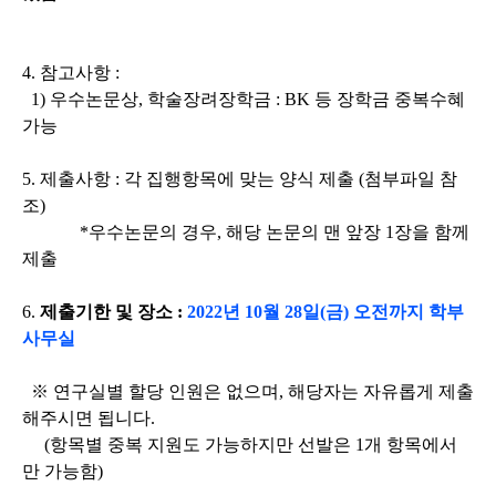
4.
참고사항
:
1)
우수논문상
,
학술장려장학금
: BK
등 장학금 중복수혜
가능
5.
제출사항
:
각 집행항목에 맞는 양식 제출
(
첨부파일 참
조
)
*
우수논문의 경우
,
해당 논문의 맨 앞장
1
장을 함께
제출
6.
제출기한 및 장소
:
2022
년
10
월
28
일
(
금
)
오전까지 학부
사무실
※
연구실별 할당 인원은 없으며
,
해당자는 자유롭게 제출
해주시면 됩니다
.
(
항목별 중복 지원도 가능하지만 선발은
1
개 항목에서
만 가능함
)