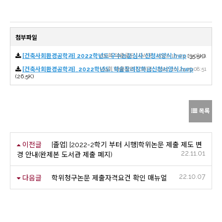
첨부파일
[건축사회환경공학과] 2022학년도 우수논문심사 신청서양식.hwp
100회 다운로드 | DATE : 2022-10-24 19:08:51
(35.5K)
[건축사회환경공학과]_2022학년도_학술장려장학금신청서양식.hwp
104회 다운로드 | DATE : 2022-10-24 19:08:51
(26.5K)
목록
이전글
[졸업] [2022-2학기 부터 시행]학위논문 제출 제도 변
22.11.01
경 안내(완제본 도서관 제출 폐지)
22.10.07
다음글
학위청구논문 제출자격요건 확인 매뉴얼