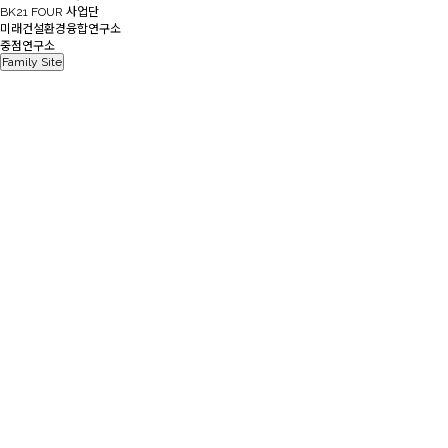
BK21 FOUR 사업단
미래건설환경융합연구소
중점연구소
Family Site