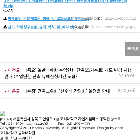
[양식] 논문신청 양식모음-개인정보동의서-심사용논문제출확인서-외화송금신청
서.zip
(1.5M)
박사학위_논문계획서_샘플_및_결과보고서_양식.zip
129회 다운로드 | DATE : 2022-10-06 19:19:47
(1.2M)
참고_학위청구논문_규격_학칙_및_예시.zip
136회 다운로드 | DATE : 2022-10-06 19:19:47
(394.8K)
목록
이전글
[중요] 일반대학원 수업연한 단축(조기수료) 제도 변경 시행
22.10.06
안내 (수업연한 단축 유예신청기간 포함)
22.09.08
다음글
[수정] 건축교우회 "선후배 간담회" 일정을 안내
[02841] 서울특별시 성북구 안암로 145 고려대학교 자연계캠퍼스 공학관 362호
Tel : 02)3290-3310,3311,4596 | Fax : 02)3290-5999
Copyright (C) 2021 Korea University. All Rights Reserved. Design by dsso
고려대학교 공학대학원
고려대학교 공과대학