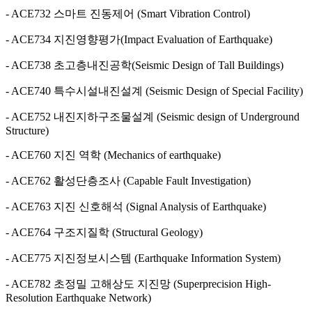
- ACE732 스마트 진동제어 (Smart Vibration Control)
- ACE734 지진영향평가(Impact Evaluation of Earthquake)
- ACE738 초고층내진공학(Seismic Design of Tall Buildings)
- ACE740 특수시설내진설계 (Seismic Design of Special Facility)
- ACE752 내진지하구조물설계 (Seismic design of Underground
Structure)
- ACE760 지진 역학 (Mechanics of earthquake)
- ACE762 활성단층조사 (Capable Fault Investigation)
- ACE763 지진 신호해석 (Signal Analysis of Earthquake)
- ACE764 구조지질학 (Structural Geology)
- ACE775 지진정보시스템 (Earthquake Information System)
- ACE782 초정밀 고해상도 지진망 (Superprecision High-
Resolution Earthquake Network)