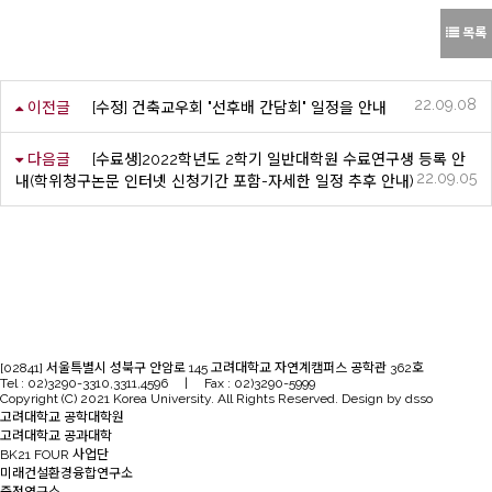
목록
22.09.08
이전글
[수정] 건축교우회 "선후배 간담회" 일정을 안내
다음글
[수료생]2022학년도 2학기 일반대학원 수료연구생 등록 안
22.09.05
내(학위청구논문 인터넷 신청기간 포함-자세한 일정 추후 안내)
[02841] 서울특별시 성북구 안암로 145 고려대학교 자연계캠퍼스 공학관 362호
Tel : 02)3290-3310,3311,4596 | Fax : 02)3290-5999
Copyright (C) 2021 Korea University. All Rights Reserved. Design by dsso
고려대학교 공학대학원
고려대학교 공과대학
BK21 FOUR 사업단
미래건설환경융합연구소