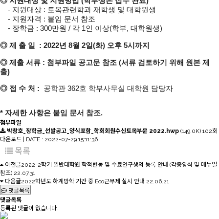
◎ 지원대상 및 지원방법 (학부생은 접수 완료)
-
지원대상
:
토목관련학과 재학생 및 대학원생
-
지원자격
:
붙임 문서 참조
-
장학금
: 300
만원
/
각
1
인 이상
(
학부
,
대학원생
)
◎ 제 출 일 : 2022년 8월 2일(화) 오후 5시까지
◎ 제출
서류
: 첨부파일 공고문 참조 (서류 검토하기 위해 원본 제
출)
◎ 접 수 처
:
공학관 362호 학부사무실 대학원 담당자
*
자세한 사항은 붙임 문서 참조
.
첨부파일
박창호_장학금_선발공고_양식포함_학회회원수신토목부문 2022.hwp
(149.0K)
102회
다운로드 | DATE : 2022-07-29 15:11:36
목록
이전글
2022-2학기 일반대학원 학적변동 및 수료연구생의 등록 안내 (각종양식 및 매뉴얼
참조)
22.07.31
다음글
2022학년도 하계방학 기간 중 Eco근무제 실시 안내
22.06.21
댓글목록
댓글목록
등록된 댓글이 없습니다.