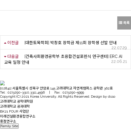
목록
이전글
[대한토목학회] 박창호 장학금 제11회 장학생 선발 안내
22.07.29
다음글
[건축사회환경공학부 초융합건설포렌식 연구센터] ERC AI
22.06.21
교육 일정 안내
[02841] 서울특별시 성북구 안암로 145 고려대학교 자연계캠퍼스 공학관 362호
Tel : 02)3290-3310,3311,4596 | Fax : 02)3290-5999
Copyright (C) 2021 Korea University. All Rights Reserved. Design by dsso
고려대학교 공학대학원
고려대학교 공과대학
BK21 FOUR 사업단
미래건설환경융합연구소
중점연구소
Family Site