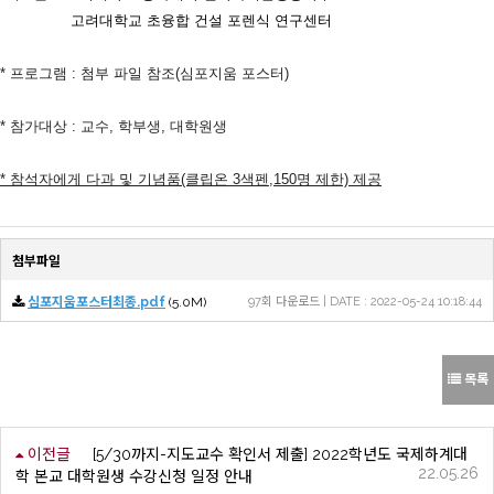
고려대학교 초융합 건설 포렌식 연구센터
* 프로그램 : 첨부 파일 참조(심포지움 포스터)
* 참가대상 : 교수, 학부생, 대학원생
* 참석자에게 다과 및 기념품(클립온 3색펜,150명 제한) 제공
첨부파일
심포지움포스터최종.pdf
(5.0M)
97회 다운로드 | DATE : 2022-05-24 10:18:44
목록
이전글
[5/30까지-지도교수 확인서 제출] 2022학년도 국제하계대
22.05.26
학 본교 대학원생 수강신청 일정 안내