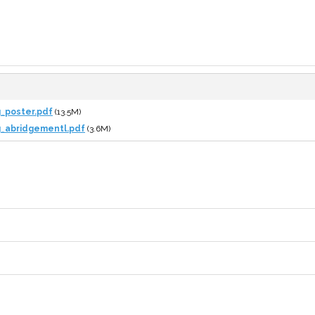
_poster.pdf
(13.5M)
g_abridgementl.pdf
(3.6M)