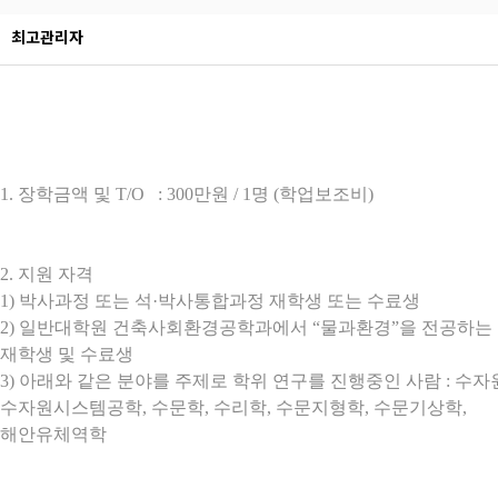
최고관리자
1.
장학금액 및
T/O
: 300
만원
/ 1
명
(
학업보조비
)
2.
지원 자격
1)
박사과정 또는 석
·
박사통합과정 재학생 또는 수료생
2)
일반대학원 건축사회환경공학과에서
“
물과환경
”
을 전공하는
재학생 및 수료생
3)
아래와 같은 분야를 주제로 학위 연구를 진행중인 사람
:
수자
수자원시스템공학
,
수문학
,
수리학
,
수문지형학
,
수문기상학
,
해안유체역학