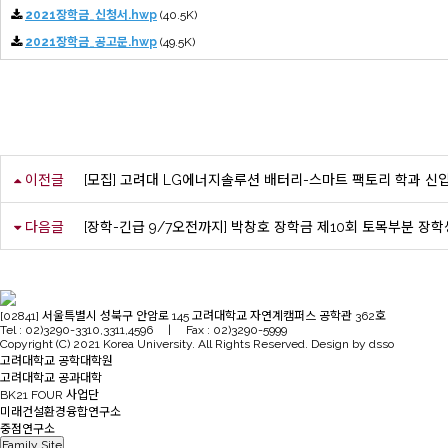
2021장학금_신청서.hwp
(40.5K)
2021장학금_공고문.hwp
(49.5K)
이전글
[모집] 고려대 LG에너지솔루션 배터리-스마트 팩토리 학과 신
다음글
[장학-긴급 9/7오전까지] 박창호 장학금 제10회 토목부분 장학
[02841] 서울특별시 성북구 안암로 145 고려대학교 자연계캠퍼스 공학관 362호
Tel : 02)3290-3310,3311,4596 | Fax : 02)3290-5999
Copyright (C) 2021 Korea University. All Rights Reserved. Design by dsso
고려대학교 공학대학원
고려대학교 공과대학
BK21 FOUR 사업단
미래건설환경융합연구소
중점연구소
Family Site