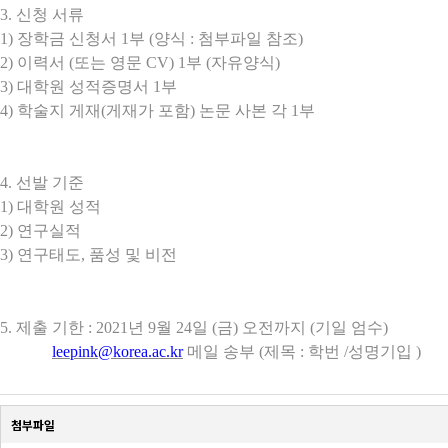
3.
신청 서류
1)
장학금 신청서
1
부
(
양식
:
첨부파일 참조
)
2)
이력서
(
또는 영문
CV) 1
부
(
자유양식
)
3)
대학원 성적증명서
1
부
4)
학술지 게재
(
게재가 포함
)
논문 사본 각
1
부
4.
선발 기준
1)
대학원 성적
2)
연구실적
3)
연구태도
,
품성 및 비전
5.
제출 기한
: 2021
년
9
월
24
일
(
금
)
오전까지
(
기일 엄수
)
leepink@korea.ac.kr
메일 송부
(
제목
:
학번
/
성명기입
)
첨부파일