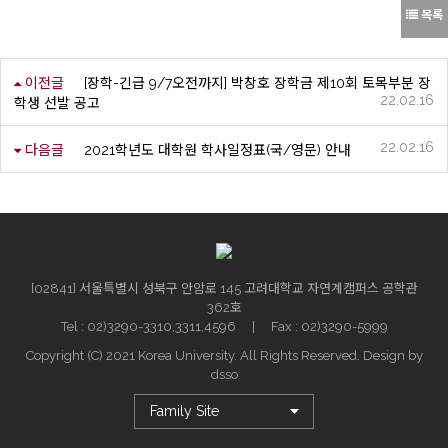
목록
이전글
[장학-긴급 9/7오전까지] 박창호 장학금 제10회 토목부분 장
22.02.16
학생 선발 공고
22.02.16
다음글
2021학년도 대학원 학사일정표(국/영문) 안내
[02841] 서울특별시 성북구 안암로 145 고려대학교 자연계캠퍼스 공학관
362호
Tel : 02)3290-3310,3311,4596 | Fax : 02)3290-5999
Copyright (C) 2021 Korea University. All Rights Reserved. Design by
dsso
Family Site