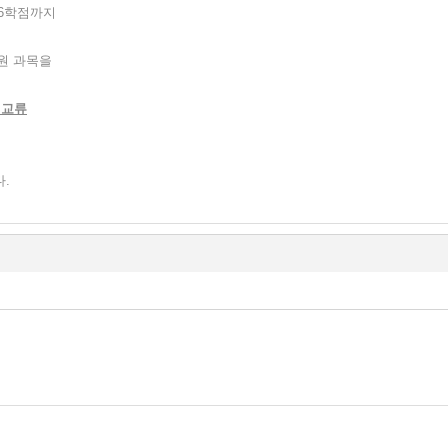
16학점까지
원 과목을
점교류
다.