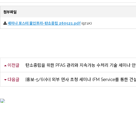
첨부파일
세미나 포스터 물인프라-탄소중립 260521.pdf
(97.1K)
이전글
탄소중립을 위한 PFAS 관리와 지속가능 수처리 기술 세미나 
다음글
[홍보-5/6(수)] 외부 연사 초청 세미나 (FM Service를 통한
[02841] 서울특별시 성북구 안암로 145 고려대학교 자연계캠퍼스 공학관 362호
Tel : 02)3290-3310,3311,4596 | Fax : 02)3290-5999
Copyright (C) 2021 Korea University. All Rights Reserved. Design by dsso
고려대학교 공학대학원
고려대학교 공과대학
BK21 FOUR 사업단
미래건설환경융합연구소