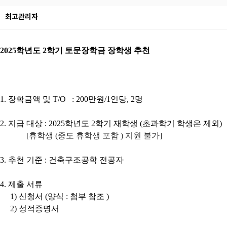
최고관리자
2025
학년도
2
학기 토문장학금 장학생 추천
1.
장학금액 및
T/O
: 200
만원/1인당,
2
명
2.
지급 대상
: 2025
학년도
2
학기 재학생
(
초과학기 학생은
제외
)
[
휴학생
(
중도 휴학생 포함
)
지원 불가
]
3.
추천 기준
:
건축구조공학 전공자
4.
제출 서류
1)
신청서
(
양식
:
첨부 참조
)
2)
성적증명서