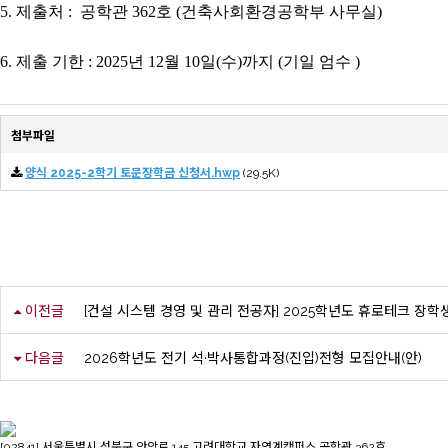
5.
제출처 : 공학관 362호 (건축사회환경공학부 사무실)
6.
제출 기한
: 2025
년
12
월
10
일
(
수
)
까지
(
기일 엄수
)
첨부파일
양식 2025-2학기 토문장학금 신청서.hwp
(29.5K)
이전글
[건설 시스템 경영 및 관리 전공자] 2025학년도 휴로테크 장학
다음글
2026학년도 전기 석·박사통합과정(진입)전형 모집안내(안)
[02841] 서울특별시 성북구 안암로 145 고려대학교 자연계캠퍼스 공학관 362호