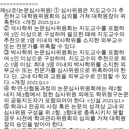
============
52
(
)
제
조
논문심사위원
①
심사위원은 지도교수가 추
천하고 대학원위원회의 심의를 거쳐 대학원장이 위
. <
2021.9.1.>
촉한다
개정
②
석사학위 논문심사위원회는 지도교수를 포함하
3
여
인 이상으로 구성하며 필요한 때에 지도교수의
1
추천으로
명 이내의 박사학위를 소지한 외부교수
.
또는 전문가를 위촉할 수 있다
③
박사학위 논문심사위원회는 지도교수를 포함하
5
,
여
인 이상으로 구성하며
지도교수의 추천으로 최
1
,
3
소
명 이상
최대
명 이내의 박사학위를 소지한 외
부교수 또는 전문가를 심사위원으로 위촉하여야 한
.
,
다
단
교내 타학과 교원을 외부교수로 인정할 수 있
. <
2021.9.1.>
다
개정
·
·
2
④
학
연
산협동과정의 논문심사위원회에는 제
항
3
내지 제
항에서 정한 심사위원 외에도 학위청구논문
. <
2021.9.1.>
의 공동지도자가 포함되어야 한다
신설
·
⑤
학과나 전공의 사정 혹은 논문의 성격상 교내
외
2
, 3
심사위원 구성을 위
항
항대로 충족시키지 못할
경우 사전에 학과관리위원회의 심의를 거쳐 대학원
.
장의 승인을 받아야 한다