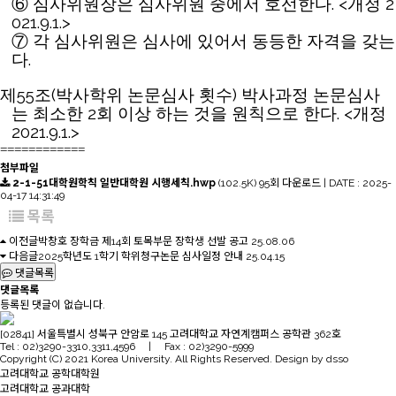
. <
2
⑥
심사위원장은 심사위원 중에서 호선한다
개정
021.9.1.>
⑦
각 심사위원은 심사에 있어서 동등한 자격을 갖는
.
다
55
(
)
제
조
박사학위 논문심사 횟수
박사과정 논문심사
2
. <
는 최소한
회 이상 하는 것을 원칙으로 한다
개정
2021.9.1.>
============
첨부파일
2-1-51대학원학칙 일반대학원 시행세칙.hwp
(102.5K)
95회 다운로드 | DATE : 2025-
04-17 14:31:49
목록
이전글
박창호 장학금 제14회 토목부문 장학생 선발 공고
25.08.06
다음글
2025학년도 1학기 학위청구논문 심사일정 안내
25.04.15
댓글목록
댓글목록
등록된 댓글이 없습니다.
[02841] 서울특별시 성북구 안암로 145 고려대학교 자연계캠퍼스 공학관 362호
Tel : 02)3290-3310,3311,4596 | Fax : 02)3290-5999
Copyright (C) 2021 Korea University. All Rights Reserved. Design by dsso
고려대학교 공학대학원
고려대학교 공과대학