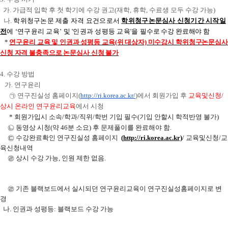
가
.
가급적 입학 후 첫 학기에 수강 권고
(
재학
,
휴학
,
수료생 모두 수강 가능
)
나
.
학위청구논문 제출 자격 요건으로서
학위청구논문심사 신청기간 시작일
전
에
‘
연구윤리 교육
’ 및 '인권과 성평등 교육'
을
필수로 수강 완료해야 함
*
연구윤리 교육 및 인권과 성평등 교육(위 대상자) 미수강시 학위청구논문심사
신청 자격 불충족으로 논문심사 신청 불가
4.
수강 방법
가. 연구윤리
㉠
연구진실성 홈페이지
(
http://ri.korea.ac.kr/
)
에
서 회원가입 후
교육및신청/
상시 온라인 연구윤리교육
에서 시청
*
회원가입시 소속
/
학과
/
직위
/
학번 기입 필수
(
기입 안할시 학적반영 불가
)
㉡
동영상 시청
(
약
46
분 소요
)
후 문제풀이를 완료해야 함
.
㉢
수강완료확인 연구진실성 홈페이지
(
http://ri.korea.ac.kr)
/
교육및신청
/
교
육신청내역
㉣
상시 수강 가능
,
인원 제한 없음
.
㉣
기존 블랙보드에서 실시되던 연구윤리교육이 연구진실성홈페이지로 변
경
나
.
인권과 성평등
:
블랙보드
수강 가능