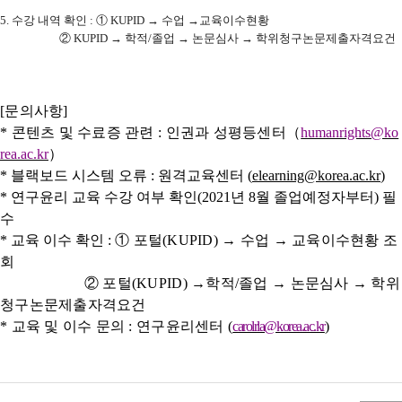
5.
수강 내역 확인
:
①
KUPID
→
수업
→
교육이수현황
②
KUPID
→
학적
/
졸업
→
논문심사
→
학위청구논문제출자격요건
[문의사항]
* 콘텐츠 및 수료증 관련
:
인권과 성평등센터
（
humanrights@ko
rea.ac.kr
）
* 블랙보드 시스템 오류
:
원격교육센터
(
elearning@korea.ac.kr
)
* 연구윤리 교육 수강 여부 확인
(2021
년
8
월 졸업예정자부터
)
필
수
* 교육 이수 확인
:
①
포털
(KUPID)
→
수업
→
교육이수현황 조
회
②
포털
(KUPID)
→
학적
/
졸업
→
논문심사
→
학위
청구논문제출자격요건
* 교육 및 이수 문의
:
연구윤리센터
(
carolrla@korea.ac.kr
)