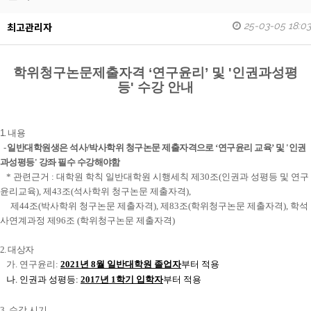
25-03-05 18:03
최고관리자
학위청구논문제출자격
‘
연구윤리
’ 및 '인권과성평
등'
수강 안내
1
. 내용
-
일반대학원생은 석사
/
박사학위 청구논문 제출자격으로
‘
연구윤리 교육
’ 및 '인권
과성평등'
강좌 필수 수강해야함
*
관련근거
:
대학원 학칙 일반대학원 시행세칙 제
30
조
(
인권과 성평등 및 연구
윤리교육
),
제
43
조
(
석사학위 청구논문 제출자격
),
제
44
조
(
박사학위 청구논문 제출자격
),
제
83
조
(
학위청구논문 제출자격
),
학석
사연계과정 제
96
조
(
학위청구논문 제출자격
)
2.
대상자
가. 연구윤리:
2021
년
8
월 일반대학원 졸업자
부터 적용
나. 인권과 성평등:
2017년 1학기 입학자
부터 적용
3.
수강 시기