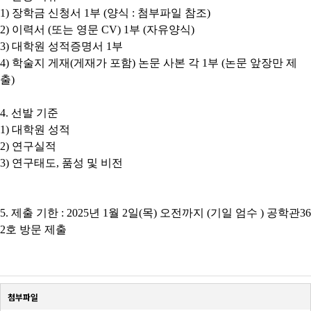
1)
장학금 신청서
1
부
(
양식
:
첨부파일 참조
)
2)
이력서
(
또는 영문
CV) 1
부
(
자유양식
)
3)
대학원 성적증명서
1
부
4)
학술지 게재
(
게재가 포함
)
논문 사본 각
1
부
(
논문 앞장만 제
출
)
4.
선발 기준
1)
대학원 성적
2)
연구실적
3)
연구태도
,
품성 및 비전
5.
제출 기한
: 2025
년
1
월
2
일
(
목
)
오전까지
(
기일 엄수
) 공학관36
2호 방문 제출
첨부파일