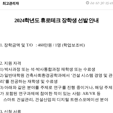
24-12-30 15:41
최고관리자
2024
학년도 휴로테크 장학생 선발 안내
1.
장학금액 및
T/O
: 460
만원
/ 1
명
(
학업보조비
)
2.
지원 자격
1)
박사과정 또는 석
·
박사통합과정 재학생 또는 수료생
2)
일반대학원 건축사회환경공학과에서
‘
건설 시스템 경영 및 관
리
’
를
전공하는 재학생 및 수료생
3)
아래와 같은 분야를 주제로 연구를 진행 중이거나
,
해당 주제
가 포함된 연구과제에 참여한 적이 있는 사람
: AR/VR
등
스마트 건설관리
,
건설산업의 디지털 트랜스포메이션 분야
3.
신청 서류