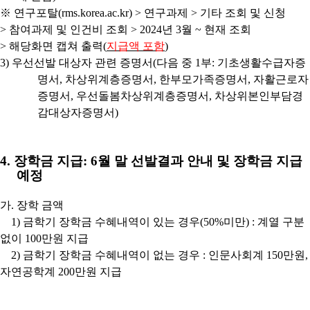
※
연구포탈
(rms.korea.ac.kr) >
연구과제
>
기타 조회 및 신청
>
참여과제 및 인건비 조회
> 2024
년
3
월
~
현재 조회
>
해당화면 캡쳐 출력
(
지급액 포함
)
3)
우선선발 대상자 관련 증명서
(
다음 중
1
부
:
기초생활수급자증
명서
,
차상위계층증명서
,
한부모가족증명서
,
자활근로자
증명서
,
우선돌봄차상위계층증명서
,
차상위본인부담경
감대상자증명서
)
4.
장학금 지급
: 6
월 말 선발결과 안내 및 장학금 지급
예정
가. 장학 금액
1) 금학기 장학금 수혜내역이 있는 경우(50%미만) : 계열 구분
없이 100만원 지급
2) 금학기 장학금 수혜내역이 없는 경우 : 인문사회계 150만원,
자연공학계 200만원 지급