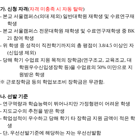
가
.
신청 자격
(
자격 미충족 시 자동 탈락
)
-
본교 서울캠퍼스
(
의대 제외
)
일반대학원 재학생 및 수료연구재
학생
-
본교 서울캠퍼스 전문대학원 재학생 및 수료연구재학생 중
BK
21
참여 학생
-
위 학생 중 성적이 직전학기까지의 총 평점이
3.8/4.5
이상인 자
(
신입생 제외
)
-
당해 학기 수업료 지원 목적의 장학금
(
연구조교
,
교육조교
,
대
학원우수신입생장학 등
)
을 수업료의
50%
미만으로 지
원받은 학생
※
근로장학금 등의 학업보조비 장학금은 무관함
.
나
.
선발 기준
-
연구역량과 학습능력이 뛰어나지만 가정형편이 어려운 학생
-
지도교수의 추천을 받은 학생
-
학업성적이 우수하고 당해 학기 타 장학금 지원 금액이 적은 학
생
-
단
,
우선선발기준에 해당하는 자는 우선선발함