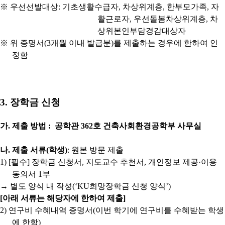
※
우선선발대상
:
기초생활수급자
,
차상위계층
,
한부모가족
,
자
활근로자
,
우선돌봄차상위계층
,
차
상위본인부담경감대상자
※
위 증명서
(3
개월 이내 발급분
)
를 제출하는 경우에 한하여 인
정함
3.
장학금 신청
가
.
제출 방법 : 공학관 362호 건축사회환경공학부 사무실
나
.
제출 서류
(
학생
)
: 원본 방문 제출
1) [
필수
]
장학금 신청서
,
지도교수 추천서
,
개인정보 제공
·
이용
동의서
1
부
→
별도 양식 내 작성
(‘KU
희망장학금 신청 양식
’)
[
아래 서류는 해당자에 한하여 제출
]
2)
연구비 수혜내역 증명서
(
이번 학기에 연구비를 수혜받는 학생
에 한함
)