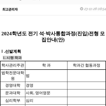
23-11-28 08:54
최고관리자
2024
학년도 전기 석
·
박사통합과정
(
진입
)
전형 모
집안내
(
안
)
Ⅰ
.
선발계획
1.
시행 학과
학사관리주관
학 과
학과간 협동과정
법학전문대학
법
원
경영대학
경영
문과대학
사회
,
영어영문
심리학부
심리