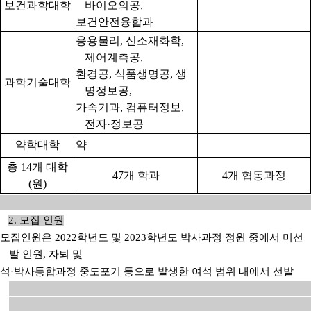
보건과학대학
바이오의공
,
보건안전융합과
응용물리
,
신소재화학
,
제어계측공
,
환경공
,
식품생명공
,
생
과학기술대학
명정보공
,
가속기과
,
컴퓨터정보
,
전자
·
정보공
약학대학
약
총
14
개 대학
47
개 학과
4
개 협동과정
(
원
)
2.
모집 인원
모집인원은
2022
학년도 및
2023
학년도
박사과정 정원 중에서 미선
발 인원
,
자퇴 및
석
·
박사통합과
정 중도포기 등으로 발생한 여석 범위 내에서 선발