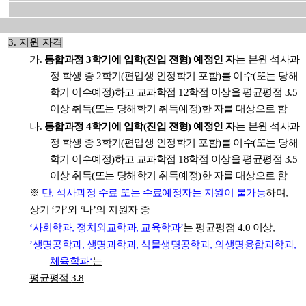
3.
지원 자격
가
.
통합과정
3
학기에 입학
(
진입 전형
)
예정인 자
는 본
원 석사과
정 학생 중
2
학기
(
편입생 인정학기 포함
)
를 이수
(
또는 당해
학기 이수예정
)
하고 교과학점
12
학점 이상을 평균평점
3.5
이상 취득
(
또는 당해학기 취득예정
)
한 자를 대상으로 함
나
.
통합과정
4
학기에 입학
(
진입 전형
)
예정인 자
는
본원 석사과
정 학생 중
3
학기
(
편입생 인정학기 포함
)
를 이수
(
또는 당해
학기 이수예정
)
하고 교과학점
18
학점 이상을 평균평점
3.5
이상 취득
(
또는 당해학기 취득예정
)
한 자를 대상으로 함
※
단
,
석사과정 수료 또는 수료예정자는 지원이 불가능
하며
,
상기
‘
가
’
와
‘
나
’
의 지원자 중
‘
사회학과
,
정치외교학과
,
교육학과
’
는 평균평점
4.0
이상
,
’
생명공학과
,
생명과학과
,
식물생명공학과
,
의생명융합과학과
,
체육학과
‘
는
평균평점
3.8