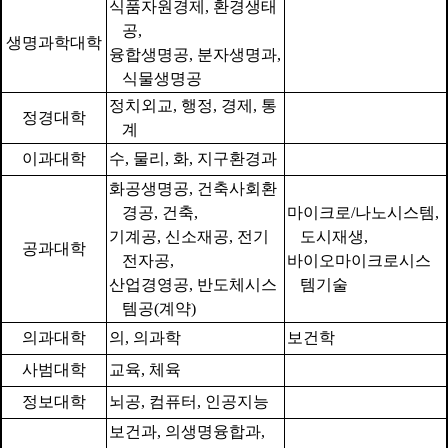
식품자원경제
,
환경생태
공
,
생명과학대학
융합생명공
,
분자생명과
,
식물생명공
정치외교
,
행정
,
경제
,
통
정경대학
계
이과대학
수
,
물리
,
화
,
지구환경과
화공생명공
,
건축사회환
경공
,
건축
,
마이크로
/
나노시스템
,
기계공
,
신
소재공
,
전기
도시재생
,
공과대학
전자공
,
바이오마이크로시스
산업경영공
,
반도체시스
템기술
템공
(
계약
)
의과대학
의
,
의과학
보건학
사범대학
교육
,
체육
정보대학
뇌공
,
컴퓨터
,
인공지능
보건과
,
의생명융합과
,