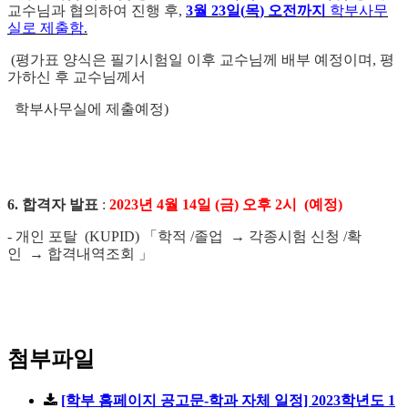
교수님과 협의하여 진행 후
,
3
월
23
일
(
목
)
오전까지
학부사무
실로 제출함
.
(
평가표 양식은 필기시험일 이후 교수님께 배부 예정이며
,
평
가하신 후 교수님께서
학부사무실에 제출예정
)
6.
합격자 발표
:
2023
년
4
월
14
일
(
금
)
오후
2
시
(
예정
)
-
개인 포탈
(KUPID)
「
학적
/
졸업
→
각종시험 신청
/
확
인
→
합격내역조회
」
첨부파일
[학부 홈페이지 공고문-학과 자체 일정] 2023학년도 1