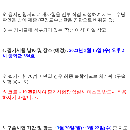
※
응시신청서의 기재사항을 전부 직접 작성하여 지도교수님
확인을 받아 제출.
(
주임교수님란은 공란으로 비워둘 것
)
※
본 게시글에 첨부되어 있는
'
작성 예시
'
파일 참고
4.
필기시험 날짜 및 장소
(
예정
)
:
2023
년
3
월
15
일
(
수
)
오후
2
시 공학관
364
호
※
필기시험
70
점 미만일 경우 최종 불합격으로 처리됨
(
구술
시험 응시
X)
※
코로나
19
관련하여 필기시험장 입실시 마스크 반드시 착용
하시기 바랍니다
.
5.
구술시험 기간 및 장소
:
3
월
20
일
(
월
) ~ 3
월
22
일
(
수
)
중 지도