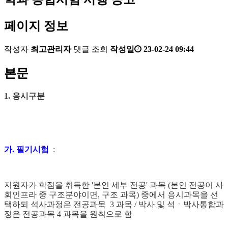
페이지 정보
작성자
최고관리자
댓글
조회
작성일
23-02-24 09:44
본문
1.
응시구분
가
.
필기시험
:
지원자가 학점을 취득한
'
본인 세부 전공
'
과목
(
본인 전공이 사
회인프라 중 구조분야이면
,
구조 과목
)
중에서 응시과목을 선
택하되
석사과정은 전공과목
3
과목
/
박사 및 석ㆍ박사통합과
정은 전공과목
4
과목을 원칙으로 함