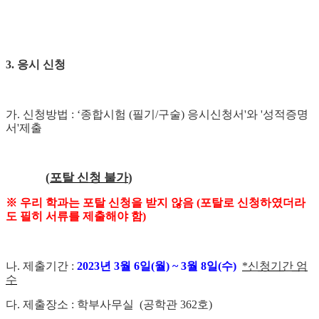
3.
응시 신청
가
.
신청방법
: ‘
종합시험
(
필기
/
구술
)
응시신청서
'
와
'
성적증명
서
'
제출
(
포탈 신청 불가
)
※
우리 학과는 포탈 신청을 받지 않음
(
포탈로 신청하였더라
도 필히 서류를 제출해야 함
)
나
.
제출기간
:
2023
년
3
월
6
일
(
월
) ~ 3
월
8
일
(
수
)
*
신청기간 엄
수
다
.
제출장소
:
학부사무실
(
공학관
362
호
)