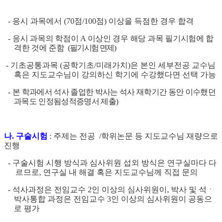
-
응시 과목에서
(
70
점
/100
점
)
이상을 득점한 경우 합격
-
응시 과목의 학점이
A
이상인 경우 해당 과목 필기시험에 합
격한 것에 준함
(
필기시험 면제
)
-
기초공통과목
(
공학기초
/
미래가치
)
은 본인 세부전공 교수님
혹은 지도교수님이 강의하신 학기에 수강했다면 선택 가능
-
본 학과에서 석사 졸업한 박사는 석사 재학기간 동안 이수했던
과목도 인정됨성적증명서 제출
)
나
.
구술시험
:
주제는 전공
/
학위논문 등
지도교수님 재량으로
진행
-
구술시험 시행 방식과 심사위원 섭외 방식은 연구실마다 다
르므로
,
연구실 내 해결 혹은
지도교수님께 직접 문의
-
석사과정은 전임교수
2
인 이상의 심사위원이
,
박사 및 석ㆍ
박사통합 과정은 전임교수
3
인 이상의 심사위원이 공동으
로 평가