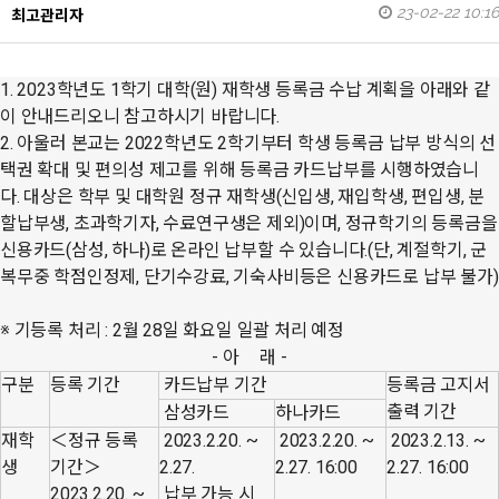
23-02-22 10:16
최고관리자
1. 2023학년도 1학기 대학(원) 재학생 등록금 수납 계획을 아래와 같
이 안내드리오니 참고하시기 바랍니다.
2. 아울러 본교는 2022학년도 2학기부터 학생 등록금 납부 방식의 선
택권 확대 및 편의성 제고를 위해 등록금 카드납부를 시행하였습니
다. 대상은 학부 및 대학원 정규 재학생(신입생, 재입학생, 편입생, 분
할납부생, 초과학기자, 수료연구생은 제외)이며, 정규학기의 등록금을
신용카드(삼성, 하나)로 온라인 납부할 수 있습니다.(단, 계절학기, 군
복무중 학점인정제, 단기수강료, 기숙사비등은 신용카드로 납부 불가)
※ 기등록 처리 : 2월 28일 화요일 일괄 처리 예정
- 아 래 -
구분
등록 기간
카드납부 기간
등록금 고지서
출력 기간
삼성카드
하나카드
재학
＜정규 등록
2023.2.20. ~
2023.2.20. ~
2023.2.13. ~
생
기간＞
2.27.
2.27. 16:00
2.27. 16:00
2023.2.20. ~
납부 가능 시