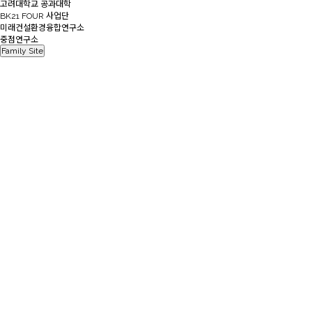
고려대학교 공과대학
BK21 FOUR 사업단
미래건설환경융합연구소
중점연구소
Family Site