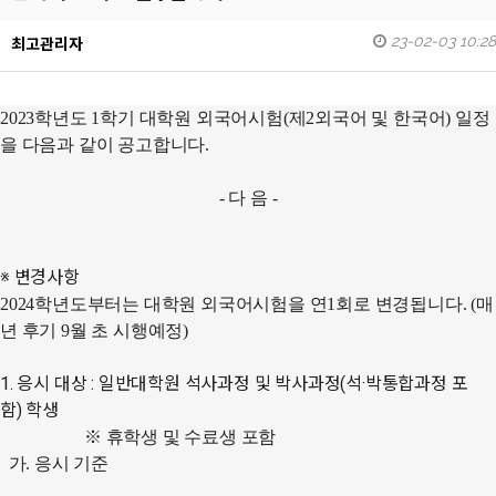
23-02-03 10:28
최고관리자
2023
학년도
1
학기 대학원 외국어시험
(
제
2
외국어 및 한국어
)
일정
을 다음과 같이 공고합니다
.
-
다 음
-
※
변경사항
2024
학년도부터는 대학원 외국어시험을 연
1
회로 변경됩니다
. (
매
년 후기
9
월 초 시행예정
)
1.
응시 대상
:
일반대학원 석사과정 및 박사과정
(
석
·
박통합과정 포
함
)
학생
※ 휴학생 및 수료생 포함
가
.
응시 기준