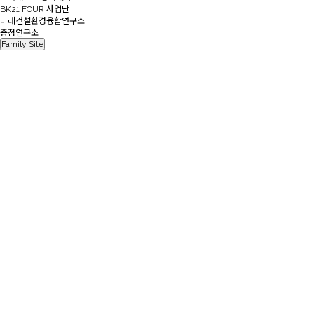
BK21 FOUR 사업단
미래건설환경융합연구소
중점연구소
Family Site