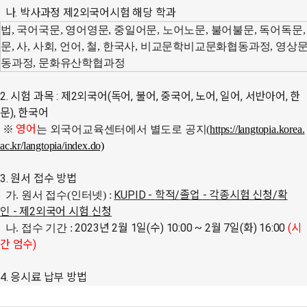
나. 박사과정 제2외국어시험 해당 학과
법
,
국어국문
,
영어영문
,
중일어문
,
노어노문
,
불어불문
,
독어독문
문
,
사
,
사회
,
언어
,
철
,
한국사
,
비교문학비교문화협동과정
,
영상
동과정
,
문화유산학협과정
2.
시험 과목
:
제
2
외국어
(
독어
,
불어
,
중국어
,
노어
,
일어
,
서반아어
,
한
문
),
한국어
영어
※
는 외국어교육센터에서 별도로 공지
(
https://langtopia.korea.
ac.kr/langtopia/index.do)
3.
원서 접수 방법
K
UPID -
학적
/
졸업
-
각종시험 신청
/
확
가
.
원서 접수
(
인터넷
) :
인
-
제
2
외국어 시험 신청
2023
년
2
월
1
일
(
수
) 10:00 ~ 2
월
7
일
(
화
) 16:00
(
시
나
.
접수
기간
:
간 엄수
)
4.
응시료 납부 방법