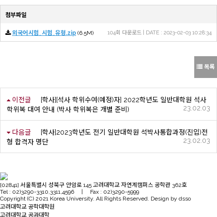
첨부파일
외국어시험_시험_유형.zip
(6.5M)
104회 다운로드 | DATE : 2023-02-03 10:28:34
목록
이전글
[학사][석사 학위수여(예정)자] 2022학년도 일반대학원 석사
23.02.03
학위복 대여 안내 (박사 학위복은 개별 준비)
다음글
[학사]2023학년도 전기 일반대학원 석박사통합과정(진입)전
23.02.03
형 합격자 명단
[02841] 서울특별시 성북구 안암로 145 고려대학교 자연계캠퍼스 공학관 362호
Tel : 02)3290-3310,3311,4596 | Fax : 02)3290-5999
Copyright (C) 2021 Korea University. All Rights Reserved. Design by dsso
고려대학교 공학대학원
고려대학교 공과대학