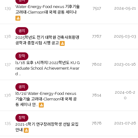
공지
Water-Energy-Food nexus 기후기술
139
7517
2024-05-21
고려대-Clemson대 국제 공동 세미나
공지
138
7767
2025-03-03
2025학년도 전기 대학원 건축사회환경
공학과 종합시험 시행 공고
장학
[1/18 오후 1시까지] 2022학년도 KU G
137
7802
2023-01-16
raduate School Achievement Awar
d …
공지
2024-06-2
[6/21] Water-Energy-Food nexus
136
7814
0
기술기술 고려대-Clemson대 국제 공
동 세미나 안…
장학
135
7878
2021-07-26
2021-1학기 연구장려장학생 선발 모집
안내