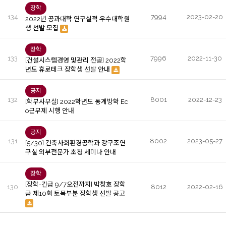
장학
134
7994
2023-02-20
2022년 공과대학 연구실적 우수대학원
생 선발 모집
장학
133
7996
2022-11-30
[건설시스템경영 및관리 전공] 2022학
년도 휴로테크 장학생 선발 안내
공지
132
8001
2022-12-23
[학부사무실] 2022학년도 동계방학 Ec
o근무제 시행 안내
공지
131
8002
2023-05-27
[5/30] 건축사회환경공학과 강구조연
구실 외부전문가 초청 세미나 안내
장학
[장학-긴급 9/7오전까지] 박창호 장학
130
8012
2022-02-16
금 제10회 토목부분 장학생 선발 공고