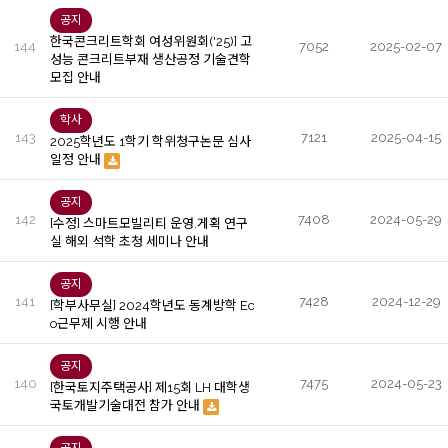
공지
한국콘크리트학회 여성위원회('25)] 고
144
7052
2025-02-07
성능 콘크리트부재 생산공정 기술견학
모집 안내
학사
143
7121
2025-04-15
2025학년도 1학기 학위청구논문 심사
일정 안내
공지
142
7408
2024-05-29
[수정] 스마트모빌리티 운영.게획 연구
실 해외 석학 초청 세미나 안내
공지
141
7428
2024-12-29
[학부사무실] 2024학년도 동계방학 Ec
o근무제 시행 안내
공지
140
7475
2024-05-23
[한국토지주택공사] 제15회 LH 대학생
국토개발기술대전 참가 안내