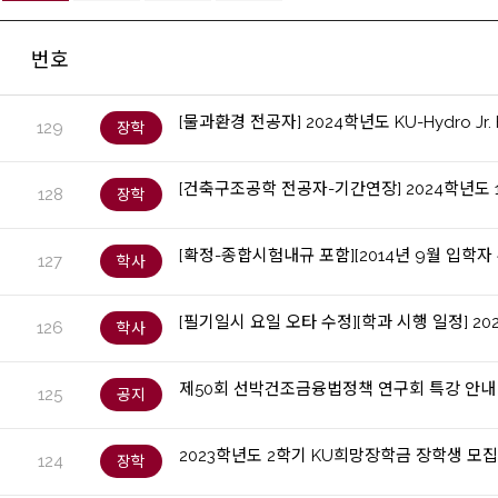
번호
[물과환경 전공자] 2024학년도 KU-Hydro Jr.
129
장학
[건축구조공학 전공자-기간연장] 2024학년도
128
장학
[확정-종합시험내규 포함][2014년 9월 입학
127
학사
[필기일시 요일 오타 수정][학과 시행 일정] 
126
학사
제50회 선박건조금융법정책 연구회 특강 안내
125
공지
2023학년도 2학기 KU희망장학금 장학생 모
124
장학