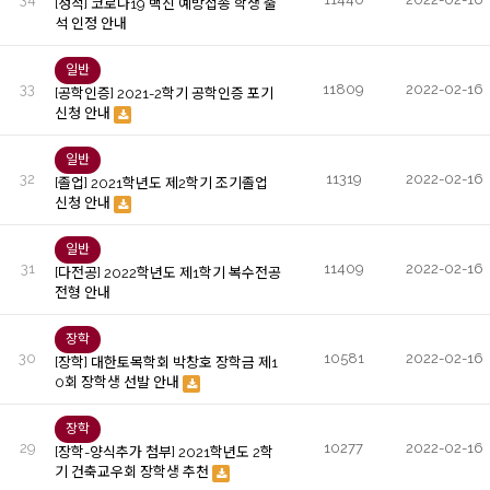
[성적] 코로나19 백신 예방접종 학생 출
석 인정 안내
일반
33
11809
2022-02-16
[공학인증] 2021-2학기 공학인증 포기
신청 안내
일반
32
11319
2022-02-16
[졸업] 2021학년도 제2학기 조기졸업
신청 안내
일반
31
11409
2022-02-16
[다전공] 2022학년도 제1학기 복수전공
전형 안내
장학
30
10581
2022-02-16
[장학] 대한토목학회 박창호 장학금 제1
0회 장학생 선발 안내
장학
29
10277
2022-02-16
[장학-양식추가 첨부] 2021학년도 2학
기 건축교우회 장학생 추천