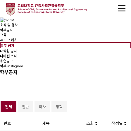
소식 및 행사
학부공지
교육
ACE 스케치
학부 공지
대학원 공지
디비젼 소식
취업공고
학부 instagram
학부공지
전체
일반
학사
장학
번호
제목
조회
작성일