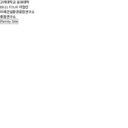
고려대학교 공과대학
BK21 FOUR 사업단
미래건설환경융합연구소
중점연구소
Family Site