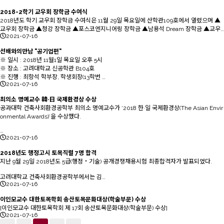
2018-2학기 교우회 장학금 수여식
2018년도 학기 교우회 장학금 수여식은 11월 29일 목요일에 산학관109호에서 열렸으며 ▲
교우회 장학금 ▲청강 장학금 ▲포스코엔지니어링 장학금 ▲남용석 Dream 장학금 ▲교우…
2021-07-16
선배와의만남 "공기업편"
※ 일시 : 2018년 11월1일 목요일 오후 5시
※ 장소 : 고려대학교 신공학관 B104호
※ 진행 : 최항석 학부장, 학생회장(13학번 …
2021-07-16
최의소 명예교수 韓·日 국제환경상 수상
공과대학 건축사회환경공학부 최의소 명예교수가 ‘2018 한·일 국제환경상(The Asian Envir
onmental Awards)’을 수상했다.
…
2021-07-16
2018년도 행정고시 토목직렬 7명 합격
지난 9월 29일 2018년도 5급(행정‧기술) 공개경쟁채용시험 최종합격자가 발표되었다.
고려대학교 건축사회환경공학부에서는 김…
2021-07-16
이인모교수 대한토목학회 송산토목문화대상(학술부문) 수상
[이인모교수 대한토목학회 제 17회 송산토목문화대상(학술부문) 수상]
2021-07-16