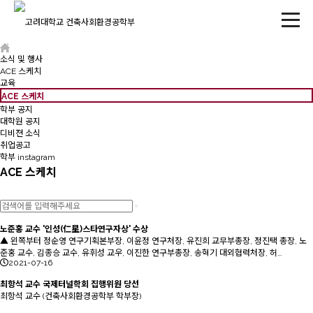
소식 및 행사
ACE 스케치
교육
ACE 스케치
학부 공지
대학원 공지
디비젼 소식
취업공고
학부 instagram
ACE 스케치
노준홍 교수 '인성(仁星)스타연구자상' 수상
▲ 왼쪽부터 정순영 연구기획본부장, 이윤정 연구처장, 유진희 교무부총장, 정진택 총장, 노
준홍 교수, 김종승 교수, 유휘성 교우, 이진한 연구부총장, 송혁기 대외협력처장, 허…
2021-07-16
최항석 교수 국제터널학회 집행위원 당선
최항석 교수 (건축사회환경공학부 학부장)