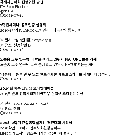
국제터널학회 집행위원 당선
ITA Exco Election
45th ITA …
2021-07-16
1학년세미나-공학인증 설명회
2019-1학기 [GESK005]1학년세미나 공학인증설명회
※ 일시: 4월 5일 (금) 12:30~13:15
※ 장소: 신공학관 B…
2021-07-16
노준홍 교수 연구팀, 과학분야 최고 권위지 NATURE 논문 게재
노준홍 교수 연구팀, 과학분야 최고 권위지 NATURE 논문 게재
‘상용화의 문을 열 수 있는 할로겐화물 페로브스카이트 차세대 태양전지 …
2021-07-16
2019년 학부 신입생 오리엔테이션
2019학년도 건축사회환경공학부 신입생 오리엔테이션
※ 일시: 2019. 02. 22. (금) 12시
※ 장소: 창의…
2021-07-16
2018-2학기 건설종합설계Ⅱ 경진대회 시상식
2018학년도 2학기 건축사회환경공학부
LINC플러스사업 캡스톤디자인 경진대회 및 시상식