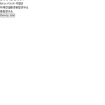
BK21 FOUR 사업단
미래건설환경융합연구소
중점연구소
Family Site