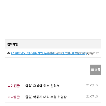
첨부파일
2018학년도_캡스톤디자인_우수사례_공모전_안내_배포용.hwp
592회 다운로드 | DATE : 2021-07-16 11:01:17
(37.5K)
목록
21.07.16
이전글
[학적] 휴복학 취소 신청서
21.07.16
다음글
[졸업] 학위기 대리 수령 위임장