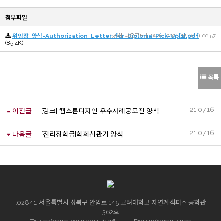
첨부파일
위임장_양식-Authorization_Letter_for_Diploma_Pick-Up[1].pdf
136회 다운로드 | DATE : 2021-07-16 11:00:57
(85.4K)
목록
21.07.16
이전글
[링크] 캡스톤디자인 우수사례공모전 양식
21.07.16
다음글
[진리장학금]학회참관기 양식
[02841] 서울특별시 성북구 안암로 145 고려대학교 자연계캠퍼스 공학관
362호