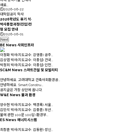
하여 공학기술 인재의
새로…
2026-06-22
대학원공지
학사
2026학년도 후기 석·
박사통합과정(진입)전
형 모집 안내
2026-06-01
Next
BE News
사회인프라
이정화 박사(지도교수: 강영종) 공주…
김상엽 박사(지도교수: 이종섭) 건국…
박정희 박사(지도교수: 이종섭) 인천…
SC&M News
스마트건설 및 모빌리티
안녕하세요. 고려대학교 건축사회환경공…
안녕하세요. Smart Constru…
공지글은 가장 상단에 옵니다.
W&E News
물과 환경
양수현 박사(지도교수: 백경록) 서울…
김민석 박사(지도교수: 김중훈) 부산…
물에 관한 100문 100답 (환경부…
ES News
에너지시스템
최창훈 박사(지도교수: 김동완) 성신…