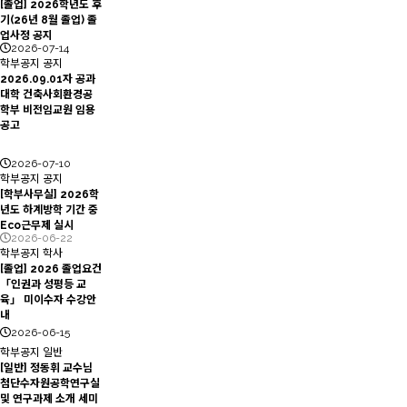
[졸업] 2026학년도 후
기(26년 8월 졸업) 졸
업사정 공지
2026-07-14
학부공지
공지
2026.09.01자 공과
대학 건축사회환경공
학부 비전임교원 임용
공고
2026-07-10
학부공지
공지
[학부사무실] 2026학
년도 하계방학 기간 중
Eco근무제 실시
2026-06-22
학부공지
학사
[졸업] 2026 졸업요건
「인권과 성평등 교
육」 미이수자 수강안
내
2026-06-15
학부공지
일반
[일반] 정동휘 교수님
첨단수자원공학연구실
및 연구과제 소개 세미